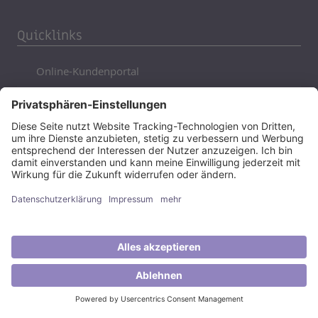
Quicklinks
Online-Kundenportal
Kontakt
Service
Netze
EVF-Plus
Partner
Online-Planauskunft
Downloads
FAQ