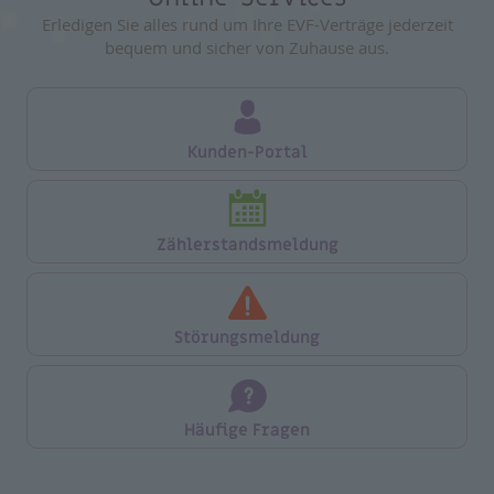
Vergleichsportale bieten angeblich günstigere
Erledigen Sie alles rund um Ihre EVF-Verträge jederzeit
Strompreise.
bequem und sicher von Zuhause aus.
EVF-Strom ist
günstiger
als Sie denken!
Kunden-Portal
Warum die EVF in Wirklichkeit günstiger ist
und wie Sie davon profitieren können,
erfahren Sie von unseren Energie-Experten.
Zählerstandsmeldung
Jetzt vergleichen
Störungsmeldung
Häufige Fragen