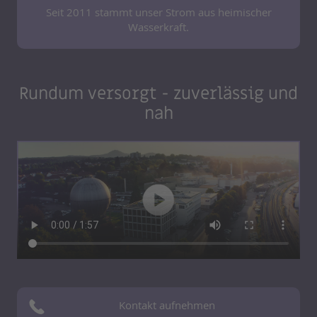
Seit 2011 stammt unser Strom aus heimischer
Wasserkraft.
Rundum versorgt - zuverlässig und
nah
Kontakt aufnehmen