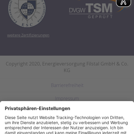
weitere Zertifizierungen
Copyright 2020, Energieversorgung Filstal GmbH & Co.
KG
Barrierefreiheit
Impressum
Datenschutz
Haftungsausschluss