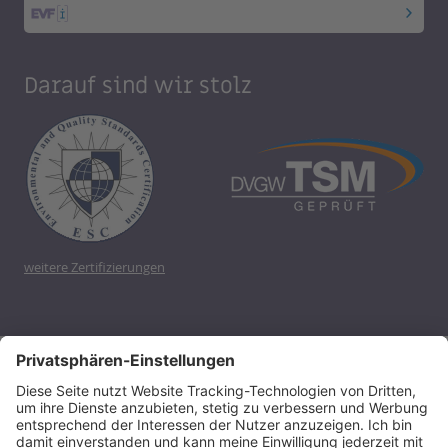
Darauf sind wir stolz
weitere Zertifizierungen
Copyright 2020, Energieversorgung Filstal GmbH & Co.
KG
Barrierefreiheit