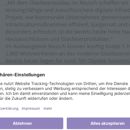
„Mit dem Glasfaserausbau im Reusch schaffen wir 
leistungsfähige und zukunftssichere digitale Infrast
Projekt, wie kommunale Unternehmen gemeinsa
Infrastrukturmaßnahmen effizient, bürgernah und
Besonders erfreulich ist die bereits heute hohe N
Hausanschlüssen und Glasfaserprodukten.“
Im Ausbaugebiet Reusch können künftig knapp 1.1
2.800 Wohneinheiten an das moderne Glasfaserne
Bereits heute liegen für rund 700 Objekte Grundst
Herstellung der Hausanschlüsse vor. Für nahezu 
wurden bereits Internetverträge abgeschlossen.
Die Tiefbauarbeiten, die durch die Firma Heim In
Göppingen ausgeführt werden, haben im April 202
zudem das technische Herzstück des Netzes, der s
(PoP), angeliefert. Der Standort befindet sich in d