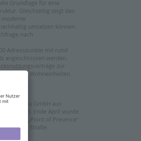
die Grundlage für eine
ruktur. Gleichzeitig zeigt das
m moderne
 nachhaltig umsetzen können.
achfrage nach
00 Adresspunkte mit rund
tz angeschlossen werden.
ücksnutzungsverträge zur
ebenso viele Wohneinheiten
frastrukturbau GmbH aus
6 begonnen. Ende April wurde
ogenannte „Point of Presence“
er Wangener Straße.