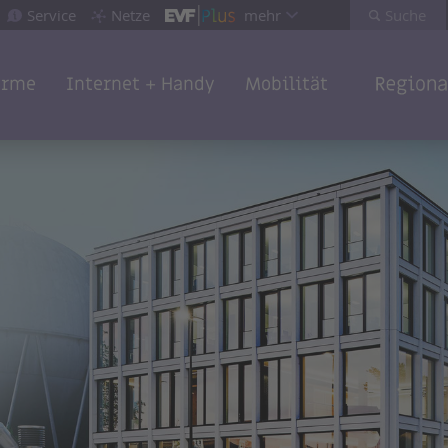
Service
Netze
mehr
Suche
rme
Internet + Handy
Mobilität