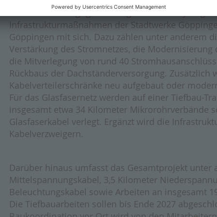
Der Ausbau bringt gleichzeitig zahlreiche Synergiee
Infrastrukturmaßnahmen der Stadtwerke Göppingen
Göppingen mit sich. Dazu zählen unter anderem d
Verstärkung des Stromnetzes, die Modernisierung
die Mitverlegung von rund 40 Stromhausanschlüss
Rückbaus der Dachständerversorgung. Zusätzlich
Kabelverteilerschränke neu aufgebaut oder modern
Für das Glasfasernetz werden auf einer Tiefbau-Tr
insgesamt etwa 34 Kilometer Mikrorohrverbände s
Glasfaserkabel verlegt. Ergänzt wird die Infrastru
Kabelverzweigern.
Darüber hinaus umfasst das Gesamtprojekt unter 
Mittelspannungskabel, 3,5 Kilometer Niederspannu
Beleuchtungskabel sowie Arbeiten an insgesamt 1
Die Tiefbauarbeiten sollen bis Ende 2027 abgeschl
Baukoordination vor Ort wird von den Mitarbeitern 