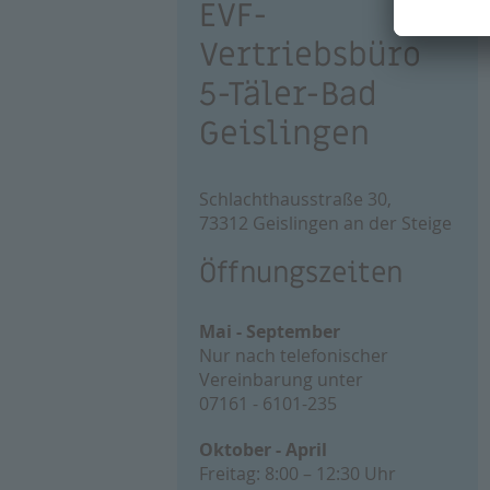
EVF-
Vertriebsbüro
5-Täler-Bad
Geislingen
Schlachthausstraße 30,
73312 Geislingen an der Steige
Öffnungszeiten
Mai - September
Nur nach telefonischer
Vereinbarung unter
07161 - 6101-235
Oktober - April
Freitag: 8:00 – 12:30 Uhr