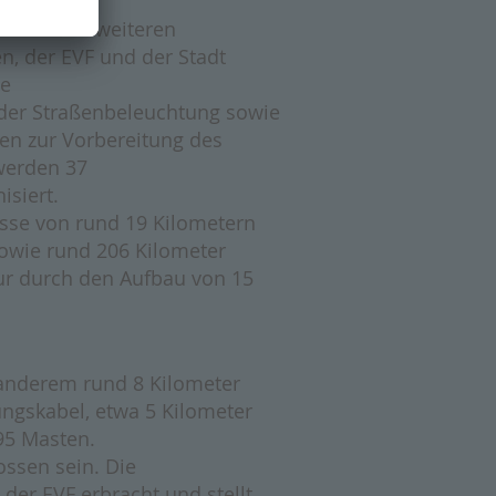
ffekte mit weiteren
, der EVF und der Stadt
ie
 der Straßenbeleuchtung sowie
en zur Vorbereitung des
 werden 37
isiert.
asse von rund 19 Kilometern
owie rund 206 Kilometer
ktur durch den Aufbau von 15
anderem rund 8 Kilometer
ngskabel, etwa 5 Kilometer
95 Masten.
ossen sein. Die
der EVF erbracht und stellt