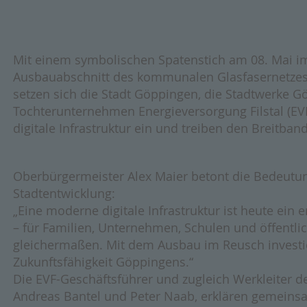
Mit einem symbolischen Spatenstich am 08. Mai im
Ausbauabschnitt des kommunalen Glasfasernetze
setzen sich die Stadt Göppingen, die Stadtwerke 
Tochterunternehmen Energieversorgung Filstal (EVF
digitale Infrastruktur ein und treiben den Breitb
Oberbürgermeister Alex Maier betont die Bedeutung
Stadtentwicklung:
„Eine moderne digitale Infrastruktur ist heute ein
– für Familien, Unternehmen, Schulen und öffentli
gleichermaßen. Mit dem Ausbau im Reusch investier
Zukunftsfähigkeit Göppingens.“
Die EVF-Geschäftsführer und zugleich Werkleiter 
Andreas Bantel und Peter Naab, erklären gemeins