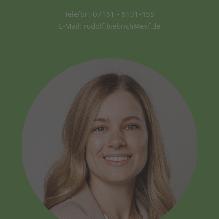
Telefon:
07161 - 6101-455
E-Mail:
rudolf.biebrich@evf.de