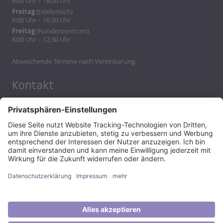
8:00 Uhr – 18:00 Uhr
Freitag
(telefonisch)
8:00 Uhr – 16:30 Uhr
Freitag
(Kundenzentrum)
8:00 Uhr – 12:30 Uhr
Abweichende Termine nach Vereinbarung.
Kontakt
Telefon:
07161 - 6101-0
Telefax: 07161 - 6101-199
E-Mail:
info@evf.de
Quicklinks
Online-Kundenportal
Kontakt
Service